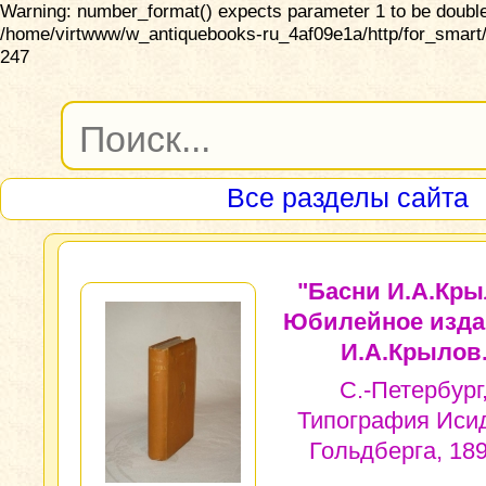
Warning: number_format() expects parameter 1 to be double,
/home/virtwww/w_antiquebooks-ru_4af09e1a/http/for_smart/
247
Все разделы сайта
"Басни И.А.Кры
Юбилейное изда
И.А.Крылов
С.-Петербург
Типография Иси
Гольдберга, 1895