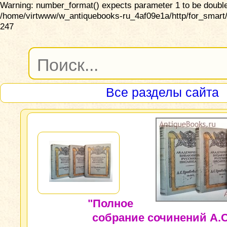
Warning: number_format() expects parameter 1 to be double,
/home/virtwww/w_antiquebooks-ru_4af09e1a/http/for_smart/
247
Все разделы сайта
"Полное
собрание сочинений А.С