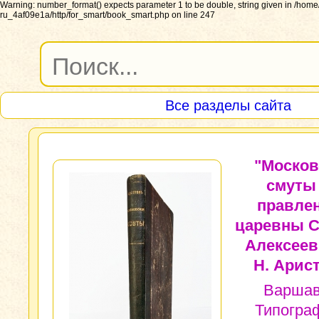
Warning: number_format() expects parameter 1 to be double, string given in /ho
ru_4af09e1a/http/for_smart/book_smart.php on line 247
Все разделы сайта
"Москов
смуты
правле
царевны 
Алексеев
Н. Арист
Варшав
Типогра