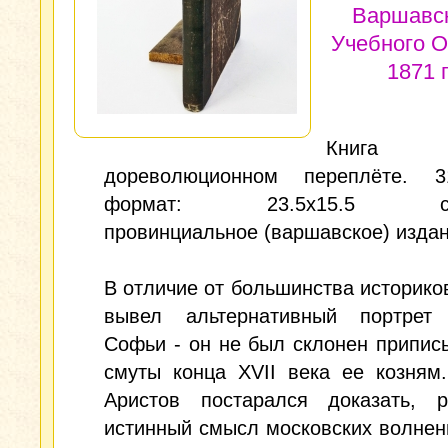
Варшавс
Учебного О
1871 г
Книг
дореволюционном переплёте. 3
формат: 23.5x15.5 см.
провинциальное (варшавское) издан
В отличие от большинства историко
вывел альтернативный портрет
Софьи - он не был склонен припис
смуты конца XVII века ее козням
Аристов постарался доказать, р
истинный смысл московских волнен