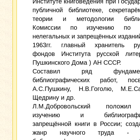
Институте книговедения при Госуда
публичной библиотеке, секретарё
теории и методологии библио
Комиссии по изучению по и
нелегальных и запрещённых изданий
1963гг. главный хранитель ру
фондов Института русской лите
Пушкинского Дома ) АН СССР.
Составил ряд фундамент
библиографических работ, пос
А.С.Пушкину, Н.В.Гоголю, М.Е.Са
Щедрину и др.
Л.М.Добровольский положил
изучению и библиографир
запрещённой книги в России; соз
жанр научного труда - а