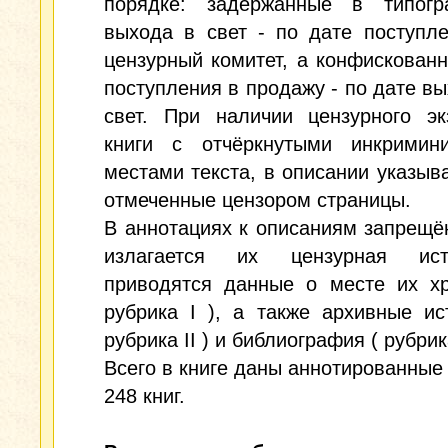
порядке: задержанные в типог
выхода в свет - по дате поступл
цензурный комитет, а конфискован
поступления в продажу - по дате вы
свет. При наличии цензурного эк
книги с отчёркнутыми инкримин
местами текста, в описании указыв
отмеченные цензором страницы.
В аннотациях к описаниям запрещё
излагается их цензурная ис
приводятся данные о месте их хр
рубрика I ), а также архивные ис
рубрика II ) и библиография ( рубрика 
Всего в книге даны аннотированные
248 книг.