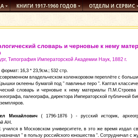
ДА
КНИГИ
1917-1960
ГОДОВ
ОТДЕЛЫ
И СЕРВИС
логический словарь и черновые к нему мате
в
ург, Типография Императорской Академии Наук, 1882 г.
ормат: 16,3 * 23,9см.; 532 стр.
 современном владельческом коленкоровом переплёте с больши
Крышки оклеены бумагой под " павлинье перо ". Каптал классиче
ческий словарь и черновые к нему материалы П.М.Строева 
рхеографа, палеографа, директора Императорской публичной би
кземпляров.
вел Михайлович
( 1796-1876 ) - русский историк, археог
ой АН.
г. учился в Московском университете, в это же время издал св
назначал " в пользу российского юношества ". Сотрудничал с жу