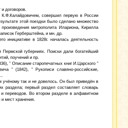
 и договоров.
и К.Ф.Калайдовичем, совершил первую в России
езультате этой поездки было сделано множество
, произведения митрополита Илариона, Кирилла
записок Герберштейна, и мн. др.
го инициативе в 1828г. началась деятельность
и Пермской губерниях. Поиски дали богатейший
тий, поучений и пр.
36), " Описание старопечатных книг И.Царского "
ча " (1842), " Рукописи славяно-российские,
..
 учёному так и не довелось. Он был приведён в
их раздела; первый раздел составляет словарь
й и переводов. Во втором разделе в алфавитном
 и мест хранения.