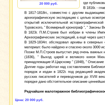
где публиков
20 000 руб.
В 1816г. - г
В 1817-1818гг., совместно с другим выдающим
археографическую экспедицию с целью осмотрет
открытий исключительной историографической 
Туровского, " Всемирный хронограф ", " Законы Ве
В 1823г. П.М.Строев был избран в члены Импе
Археографических экспедиций, а ещё через шест
В 1829-1834гг. обследовал архивы в северных
материал: было найдено и спасено около 3000 ист
Позже М.П.Строев выпустил ряд очень важных изд
(1836), " Выход царей и великого князя Мих
принадлежащие И.Царскому " (1848), " Описание 
Долгие годы работал над составлением Библиол
порядок и издан в 1822г. под редакцией акад
русских писателей и переводчиков до XVIII ве
порядке дано обстоятельное описание ценнейших
Редчайшее малотиражное библиографическое
Цена: 20 000 руб.