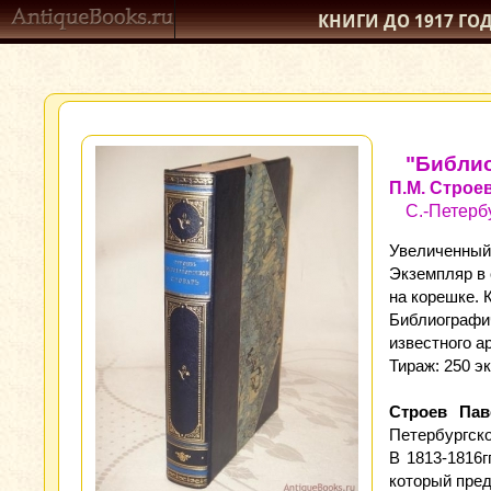
КНИГИ ДО 1917
ГО
"Библио
П.М. Строе
С.-Петерб
Увеличенный ф
Экземпляр в
на корешке. 
Библиографи
известного а
Тираж: 250 э
Строев Па
Петербургск
В 1813-1816г
который пред