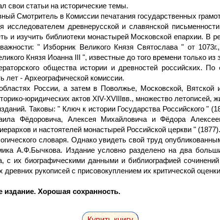
ал свои статьи на исторические темы.
лавный Смотритель в Комиссии печатания государственных грамот
ся исследователем древнерусской и славянской письменност
ь и изучить библиотеки монастырей Московской епархии. В р
важности: " Изборник Великого Князя Святослава " от 1073г.
ликого Князя Иоанна III ", известные до того времени только из 
раторского общества истории и древностей российских. По е
ь лет - Археографической комиссии.
 областях России, а затем в Поволжье, Московской, Вятской 
орико-юридических актов XIV-XVIIIвв., множество летописей, жи
аний. Таковы: " Ключ к истории Государства Российского " (18
аила Фёдоровича, Алексея Михайловича и Фёдора Алексееви
иерархов и настоятелей монастырей Российской церкви " (1877).
огического словаря. Однако увидеть свой труд опубликованным
емика А.Ф.Бычкова. Издание условно разделено на два больш
ка, с их биографическими данными и библиографией сочинени
 древних рукописей с присовокуплением их критической оценки
 издание. Хорошая сохранность.
Купить книгу