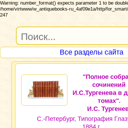
Warning: number_format() expects parameter 1 to be double,
/home/virtwww/w_antiquebooks-ru_4af09e1a/http/for_smart/
247
Все разделы сайта
"Полное собр
сочинений
И.С.Тургенева в 
томах".
И.С. Тургенев
С.-Петербург, Типография Глаз
1884 г.