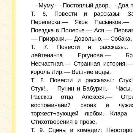
— Муму.— Постоялый двор.— Два п
Т. 6. Повести и рассказы: З
Переписка.— Яков Пасынков.—
Поездка в Полесье.— Ася.— Перва
— Призраки.— Довольно.— Собака.
Т. 7. Повести и рассказы.: 
лейтенанта Ергунова.— Бри
Несчастная.— Странная история.—
король Лир.— Вешние воды.
Т. 8. Повести и рассказы.: Стук!.
Стук!..— Пунин и Бабурин.— Часы
Рассказ отца Алексея.— Отр
воспоминаний своих и чужих
торжест¬вующей любви.—Клара
Стихотворения в прозе.
Т. 9. Сцены и комедии: Неосторо