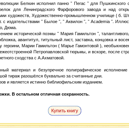
волюции Белкин исполнил панно " Пегас " для Пушкинского ск
релок для Ленинградского Фарфорового завода и над отк
мии художеств, Художественно-промышленном училище ( б. Шти
е гг. с издательствами " Былое ", " Аквилон ", " Academia ". Ил
о, Дюма.
ением исторической поэмы " Мария Гамильтон ", талантливого
обложка, авантитул, титульный лист, заставка, концовка и вос
у героини, Марии Гамильтон ( Марье Гамонтовой ), необыкнове
ежеотстроенной Петропавловской тюрьмы, и вскоре, после стр
етного сходства с А.Ахматовой.
вный материал и безупречное полиграфическое исполнение
ьшой тираж разошёлся буквально за считанные дни.
ов и является истинно библиофильским изданием.
жки. В остальном отличная сохранность.
Купить книгу