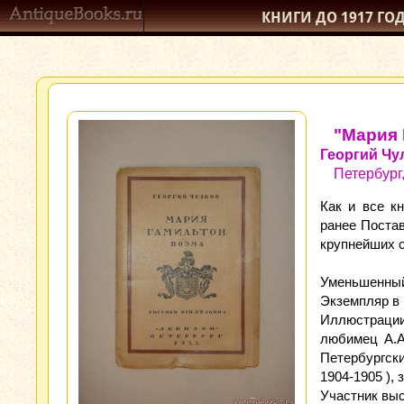
КНИГИ ДО 1917
ГО
"Мария 
Георгий Чу
Петербург,
Как и все к
ранее Постав
крупнейших с
Уменьшенный 
Экземпляр в 
Иллюстрации
любимец А.Ах
Петербургски
1904-1905 ), 
Участник выс