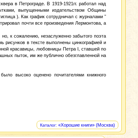
вера в Петрограде. В 1919-1921гг. работал над
рытками, выпущенными издательством Общины
глица ). Как график сотрудничал с журналами "
люстрировал почти все произведения Лермонтова, а
, но, к сожалению, незаслуженно забытого поэта
емь рисунков в тексте выполнены цинкографией и
нной красавицы, любовницы Петра I, ставшей по
ашных пыток, им же публично обезглавленной на
 было высоко оценено почитателями книжного
«Хорошие книги» (Москва)
Каталог: