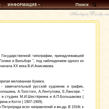
ИНФОРМАЦИЯ
ой Государственной типографии, принадлежавшей
олике и Вильборг ", под наблюдением одного из
 начала XX века В.И.Анисимова.
рогая мелованная бумага.
- замечательный русский художник и график,
олошина, А.Толстого, А.Лентулова, Е.Лансере. "
е в студиях М.И.Шестёркина и А.П.Большакова (
рена и Котте ( 1907-1909).
 Петрограда всех направлений и мн.др. В 1918г. к