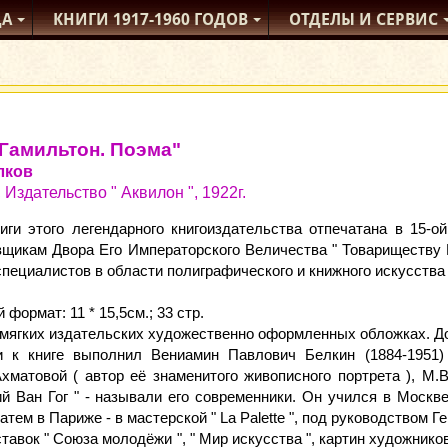
ДА
КНИГИ
1917-1960
ГОДОВ
ОТДЕЛЫ
И СЕРВИС
Гамильтон. Поэма"
лков
 Издательство " Аквилон ", 1922г.
ниги этого легендарного книгоиздательства отпечатана в 15-
щикам Двора Его Императорского Величества " Товариществу Г
пециалистов в области полиграфического и книжного искусства
формат: 11 * 15,5см.; 33 стр.
мягких издательских художественно оформленных обложках. До
 к книге выполнил Вениамин Павлович Белкин (1884-1951) 
матовой ( автор её знаменитого живописного портрета ), М.В
й Ван Гог " - называли его современники. Он учился в Москв
затем в Париже - в мастерской " La Palette ", под руководством Ге
тавок " Союза молодёжи ", " Мир искусства ", картин художников