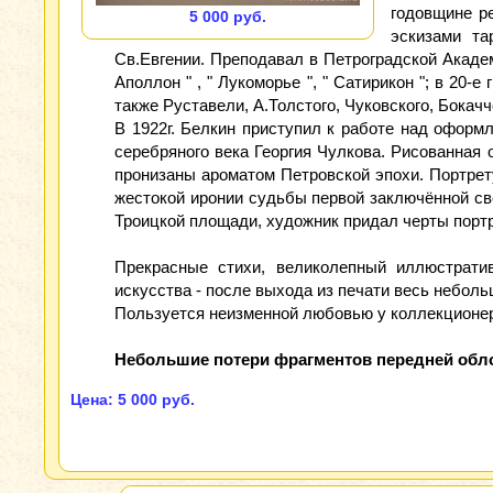
годовщине ре
5 000 руб.
эскизами та
Св.Евгении. Преподавал в Петроградской Акаде
Аполлон " , " Лукоморье ", " Сатирикон "; в 20-
также Руставели, А.Толстого, Чуковского, Бокачч
В 1922г. Белкин приступил к работе над оформл
серебряного века Георгия Чулкова. Рисованная 
пронизаны ароматом Петровской эпохи. Портрет
жестокой иронии судьбы первой заключённой св
Троицкой площади, художник придал черты портр
Прекрасные стихи, великолепный иллюстрати
искусства - после выхода из печати весь небол
Пользуется неизменной любовью у коллекционер
Небольшие потери фрагментов передней обло
Цена: 5 000 руб.