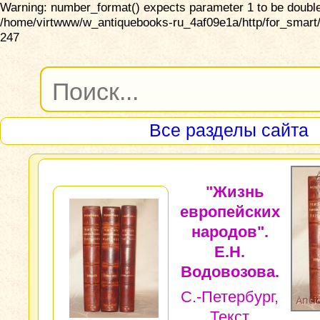
Warning: number_format() expects parameter 1 to be double,
/home/virtwww/w_antiquebooks-ru_4af09e1a/http/for_smart/
247
Все разделы сайта
"Жизнь
европейских
народов".
Е.Н.
Водовозова.
С.-Петербург,
Текст