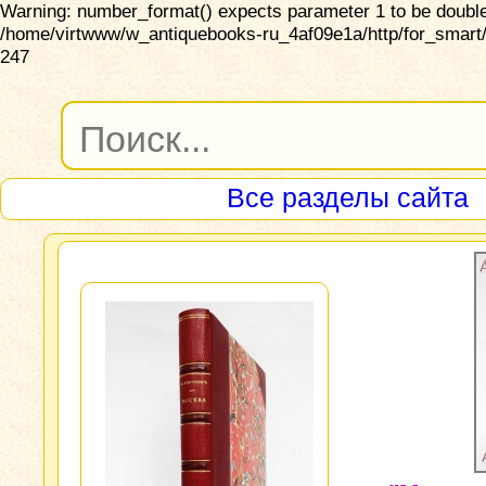
Warning: number_format() expects parameter 1 to be double,
/home/virtwww/w_antiquebooks-ru_4af09e1a/http/for_smart/
247
Все разделы сайта