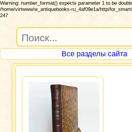
Warning: number_format() expects parameter 1 to be double,
/home/virtwww/w_antiquebooks-ru_4af09e1a/http/for_smart/
247
Все разделы сайта