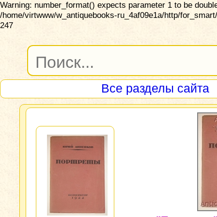
Warning: number_format() expects parameter 1 to be double,
/home/virtwww/w_antiquebooks-ru_4af09e1a/http/for_smart/
247
Все разделы сайта