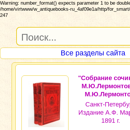
Warning: number_format() expects parameter 1 to be double,
/home/virtwww/w_antiquebooks-ru_4af09e1a/http/for_smart/
247
Все разделы сайта
"Собрание сочи
М.Ю.Лермонтов
М.Ю.Лермонто
Санкт-Петербур
Издание А.Ф. Ма
1891 г.