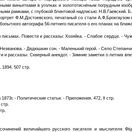
ными виньетками в уголках и золототиснёным погрудным изобр
и рамками, с глубокой блинтовой надписью: Н.В.Гаевский. Б.Д
ортрет Ф.М.Достоевского, печатаный со стали А.Ф.Брокгаузом 
пытного автографа 56-летнего писателя о его планах на ближай
 письмах. Повести и рассказы: Хозяйка. - Слабое сердце. - Чуж
езванова. - Дядюшкин сон. - Маленький герой. - Село Степанчико
и и рассказы: Скверный анекдот. - Зимние заметки о летних впеч
1894. 507 стр.
1873г. - Политические статьи. - Приложения. 472, II стр.
 стр.
тр.
очинений величайшего русского писателя и мыслителя Фёд