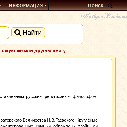
ИНФОРМАЦИЯ
Найти
 такую же или другую книгу
составленным русским религиозным философом,
аторского Величества Н.В.Гаевского. Круглёные
рнаментированные крышки обрамлены тройными