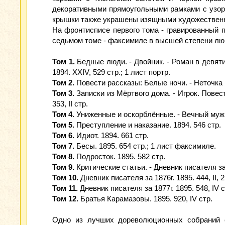
декоративными прямоугольными рамками с узор
крышки также украшены изящными художественным
На фронтисписе первого тома - гравированный п
седьмом томе - факсимиле в высшей степени любо
Том 1.
Бедные люди. - Двойник. - Роман в девяти
1894. XXIV, 529 стр.; 1 лист портр.
Том 2.
Повести рассказы: Белые ночи. - Неточка Н
Том 3.
Записки из Мёртвого дома. - Игрок. Повест
353, II стр.
Том 4.
Униженные и оскорблённые. - Вечный муж. 
Том 5.
Преступление и наказание. 1894. 546 стр.
Том 6.
Идиот. 1894. 661 стр.
Том 7.
Бесы. 1895. 654 стр.; 1 лист факсимиле.
Том 8.
Подросток. 1895. 582 стр.
Том 9.
Критические статьи. - Дневник писателя за 
Том 10.
Дневник писателя за 1876г. 1895. 444, II, 2
Том 11.
Дневник писателя за 1877г. 1895. 548, IV с
Том 12.
Братья Карамазовы. 1895. 920, IV стр.
Одно из лучших дореволюционных собраний с