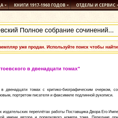
ДА
КНИГИ
1917-1960
ГОДОВ
ОТДЕЛЫ
И СЕРВИС
емпляр уже продан. Используйте поиск чтобы найти
тоевского в двенадцати томах"
 в двенадцати томах с критико-биографическим очерком, 
новым, портретом писателя и факсимиле подлинной рукописи.
 издательских переплётах работы Поставщика Двора Его Импер
кой имени автора и порядкового номера тома. Передние о