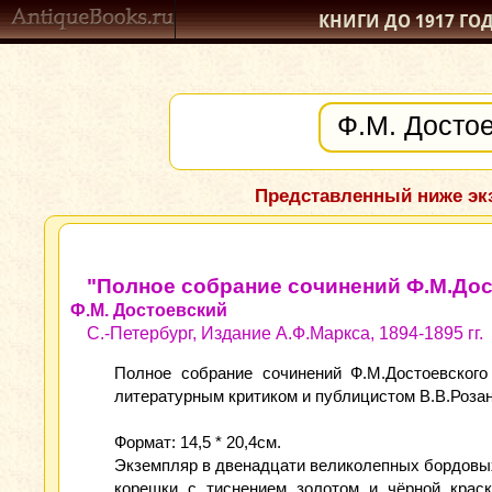
КНИГИ ДО 1917
ГО
Представленный ниже экз
"Полное собрание сочинений Ф.М.Дос
Ф.М. Достоевский
С.-Петербург, Издание А.Ф.Маркса, 1894-1895 гг.
Полное собрание сочинений Ф.М.Достоевского
литературным критиком и публицистом В.В.Роза
Формат: 14,5 * 20,4см.
Экземпляр в двенадцати великолепных бордовых
корешки с тиснением золотом и чёрной крас