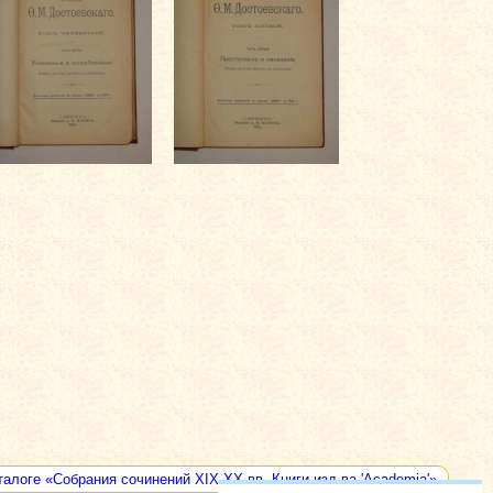
талоге «Собрания сочинений XIX-XX вв. Книги изд-ва 'Academia'»