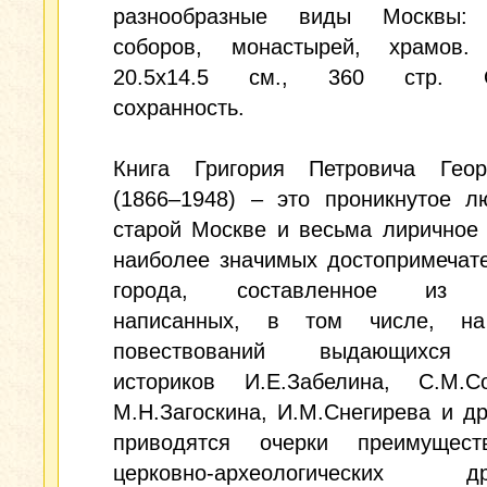
разнообразные виды Москвы: 
соборов, монастырей, храмов.
20.5x14.5 см., 360 стр. О
сохранность.
Книга Григория Петровича Георг
(1866–1948) – это проникнутое л
старой Москве и весьма лиричное
наиболее значимых достопримечат
города, составленное из о
написанных, в том числе, на
повествований выдающихся 
историков И.Е.Забелина, С.М.Со
М.Н.Загоскина, И.М.Снегирева и др
приводятся очерки преимущес
церковно-археологических др