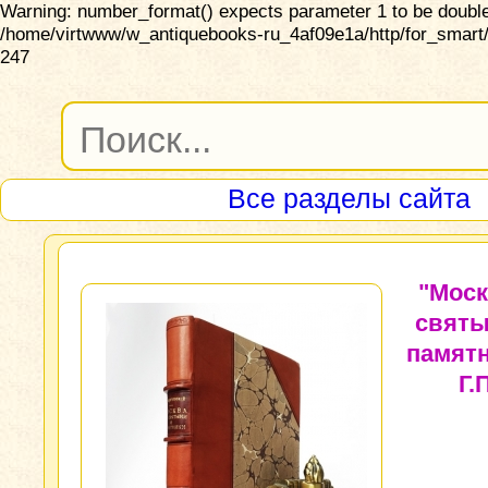
Warning: number_format() expects parameter 1 to be double,
/home/virtwww/w_antiquebooks-ru_4af09e1a/http/for_smart/
247
Все разделы сайта
"Моск
святы
памятн
Г.