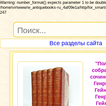
Warning: number_format() expects parameter 1 to be double,
/home/virtwww/w_antiquebooks-ru_4af09e1a/http/for_smart/
247
Все разделы сайта
"По
собр
сочин
Генр
Гейн
Ген
Гей