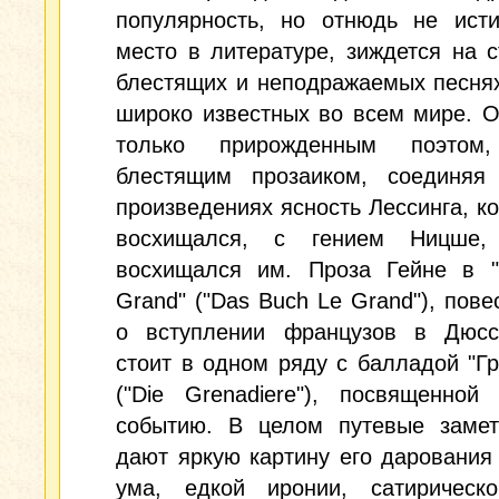
популярность, но отнюдь не исти
место в литературе, зиждется на с
блестящих и неподражаемых песнях 
широко известных во всем мире. 
только прирожденным поэто
блестящим прозаиком, соединяя
произведениях ясность Лессинга, к
восхищался, с гением Ницше,
восхищался им. Проза Гейне в "
Grand" ("Das Buch Le Grand"), пов
о вступлении французов в Дюсс
стоит в одном ряду с балладой "Г
("Die Grenadiere"), посвященной
событию. В целом путевые замет
дают яркую картину его дарования 
ума, едкой иронии, сатирическо