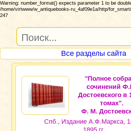
Warning: number_format() expects parameter 1 to be double,
/home/virtwww/w_antiquebooks-ru_4af09e1a/http/for_smart/
247
Все разделы сайта
"Полное собр
сочинений Ф.
Достоевского в 
томах".
Ф. М. Достоевс
Спб., Издание А.Ф.Маркса, 1
1895 гг.