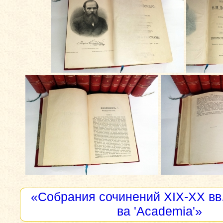
«Собрания сочинений XIX-XX вв.
ва 'Academia'»