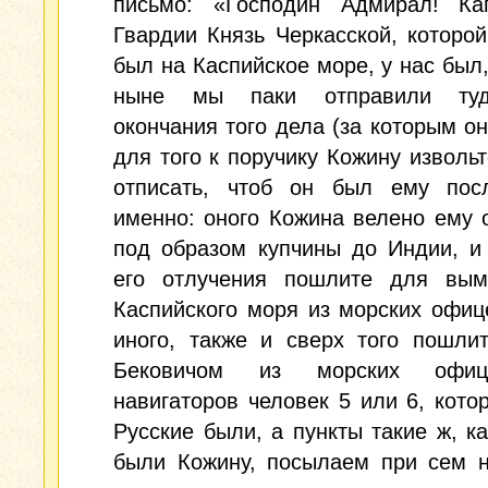
письмо: «Господин Адмирал! Ка
Гвардии Князь Черкасской, которо
был на Каспийское море, у нас был,
ныне мы паки отправили ту
окончания того дела (за которым он
для того к поручику Кожину извольт
отписать, чтоб он был ему пос
именно: оного Кожина велено ему 
под образом купчины до Индии, и
его отлучения пошлите для вым
Каспийского моря из морских офиц
иного, также и сверх того пошли
Бековичом из морских офи
навигаторов человек 5 или 6, кото
Русские были, а пункты такие ж, к
были Кожину, посылаем при сем н