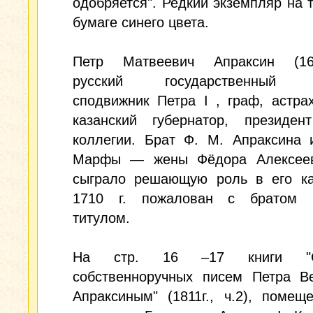
одобряется". Редкий экземпляр на 
бумаге синего цвета.
Петр Матвеевич Апраксин (165
русский государственный д
сподвижник Петра I , граф, астра
казанский губернатор, президен
коллегии. Брат Ф. М. Апраксина 
Марфы — жены Фёдора Алексеев
сыграло решающую роль в его ка
1710 г. пожалован с братом 
титулом.
На стр. 16 –17 книги "С
собственноручных писем Петра Ве
Апраксиным" (1811г., ч.2), помещ