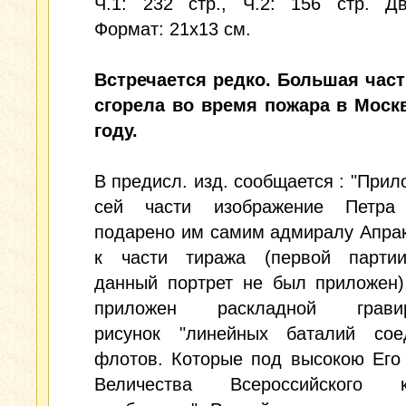
Ч.1: 232 стр., Ч.2: 156 стр. Дв
Формат: 21x13 см.
Встречается редко. Большая част
сгорела во время пожара в Москв
году.
В предисл. изд. сообщается : "Прил
сей части изображение Петра
подарено им самим адмиралу Апрак
к части тиража (первой парти
данный портрет не был приложен)
приложен раскладной гравир
рисунок "линейных баталий сое
флотов. Которые под высокою Его
Величества Всероссийского к