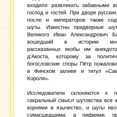
входило развлекать забавными в
господ и гостей. При дворе русских
после и императоров также сод
шуты. Известны придворные шу
Великого Иван Александрович Ба
вошедший в историю множ
рассказанных якобы им анекдот
д’Акоста, которому за полити
богословские споры Пётр пожалов
в Финском заливе и титул «Сам
Короля».
Исследователи склоняются к т
сакральный смысл шутовства все 
корнями в язычество, и шуты явл
сумасшедшими, а пифиями, пр