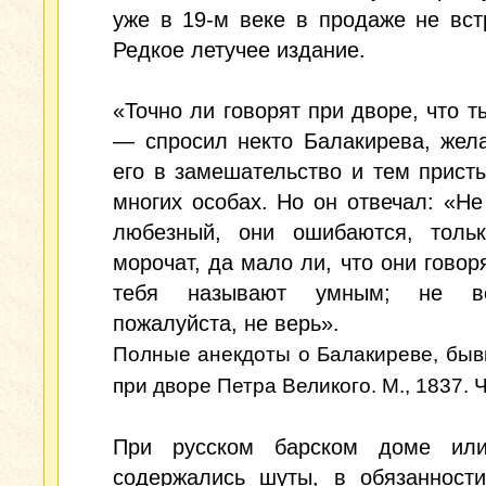
уже в 19-м веке в продаже не вст
Редкое летучее издание.
«Точно ли говорят при дворе, что т
— спросил некто Балакирева, жел
его в замешательство и тем прист
многих особах. Но он отвечал: «Не
любезный, они ошибаются, толь
морочат, да мало ли, что они говор
тебя называют умным; не в
пожалуйста, не верь».
Полные анекдоты о Балакиреве, бы
при дворе Петра Великого. М., 1837. Ч.
При русском барском доме ил
содержались шуты, в обязанности