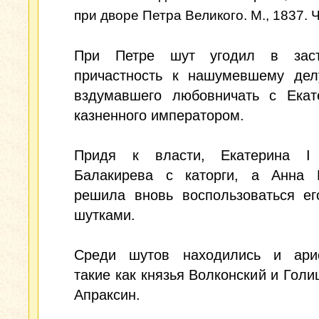
при дворе Петра Великого. М., 1837. Ч.
При Петре шут угодил в заст
причастность к нашумевшему дел
вздумавшего любовничать с Екат
казненного императором.
Придя к власти, Екатерина I
Балакирева с каторги, а Анна 
решила вновь воспользоваться ег
шутками.
Среди шутов находились и арис
такие как князья Волконский и Голи
Апраксин.