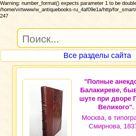
Warning: number_format() expects parameter 1 to be double,
/home/virtwww/w_antiquebooks-ru_4af09e1a/http/for_smart/
247
Все разделы сайта
"Полные анекд
Балакиреве, бы
шуте при дворе 
Великого".
Москва, в типог
Смирнова, 1837