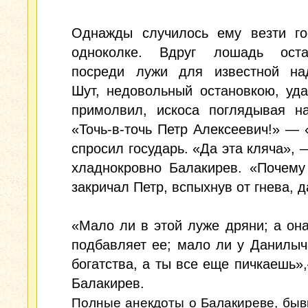
Однажды случилось ему везти го
одноколке. Вдруг лошадь оста
посреди лужи для известной над
Шут, недовольный остановкою, уд
примолвил, искоса поглядывая на
«Точь-в-точь Петр Алексеевич!» —
спросил государь. «Да эта кляча», 
хладнокровно Балакирев. «Почему
закричал Петр, вспыхнув от гнева, да
«Мало ли в этой луже дряни; а он
подбавляет ее; мало ли у Данилыч
богатства, а ты все еще пичкаешь»
Балакирев.
Полные анекдоты о Балакиреве, бы