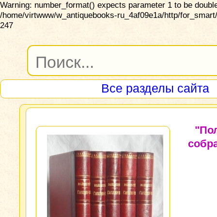
Warning: number_format() expects parameter 1 to be double,
/home/virtwww/w_antiquebooks-ru_4af09e1a/http/for_smart/
247
Все разделы сайта
"По
собр