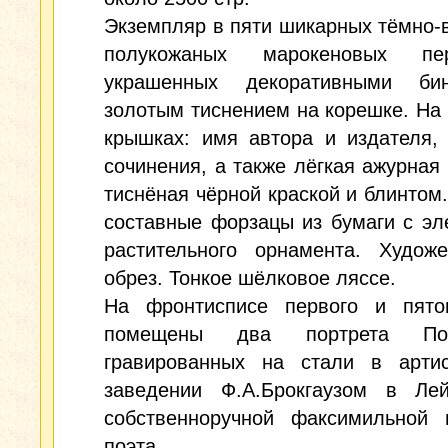
Экземпляр в пяти шикарных тёмно
полукожаных марокеновых пер
украшенных декоративными би
золотым тиснением на корешке. На
крышках: имя автора и издателя,
сочинения, а также лёгкая ажурная 
тиснёная чёрной краской и блинтом
составные форзацы из бумаги с э
растительного орнамента. Художе
обрез. Тонкое шёлковое ляссе.
На фронтисписе первого и пято
помещены два портрета Поло
гравированных на стали в артис
заведении Ф.А.Брокгаузом в Лей
собственноручной факсимильной 
поэта.