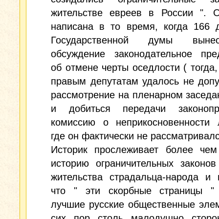
жительстве евреев в России ". 
написана в то время, когда 166 
Государственной думы вын
обсуждение законодательное пре
об отмене черты оседлости ( тогда,
правым депутатам удалось не допу
рассмотрение на пленарном засед
и добиться передачи законоп
комиссию о неприкосновенности л
где он фактически не рассматривалс
Историк прослеживает более чем
историю ограничительных законов
жительства страдальца-народа и 
что " эти скорбные страницы " 
лучшие русские общественные эле
сих пор столь малодушно сторо