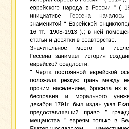
еврейского народа в России " ( 1
инициативе Гессена началось
знаменитой " Еврейской энциклопед
16 тт.; 1908-1913 ).; в ней помеще
статьи и десятки в соавторстве.
Значительное место в исслед
Гессена занимает история создан
еврейской оседлости.
" Черта постоянной еврейской ос
положила резкую грань между е
прочим населением, бросила их в
бесправия и морального униж
декабря 1791г. был издан указ Екат
предоставлявший право " гражд
мещанства " евреям только в Бел
Екатеринославском наместнич