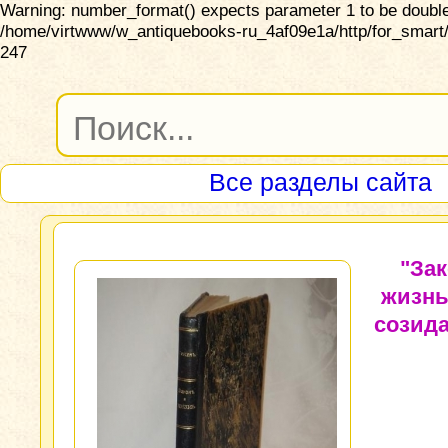
Warning: number_format() expects parameter 1 to be double,
/home/virtwww/w_antiquebooks-ru_4af09e1a/http/for_smart/
247
Все разделы сайта
"Зак
жизнь
созид