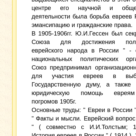
центре его научной и общес
деятельности была борьба евреев 
эмансипацию и гражданские права.
В 1905-1906гг. Ю.И.Гессен был сек
Союза для достижения полн
еврейского народа в России " - 
национальных политических орга
Союз предпринимал организацион
для участия евреев в вы
Государственную думу, а также 
юридическую помощь еврея
погромов 1905г.
Основные труды: " Евреи в России " 
" Факты и мысли. Еврейский вопрос
" ( совместно с И.И.Толстым; 1
История евреев в России " ( 1914 ),