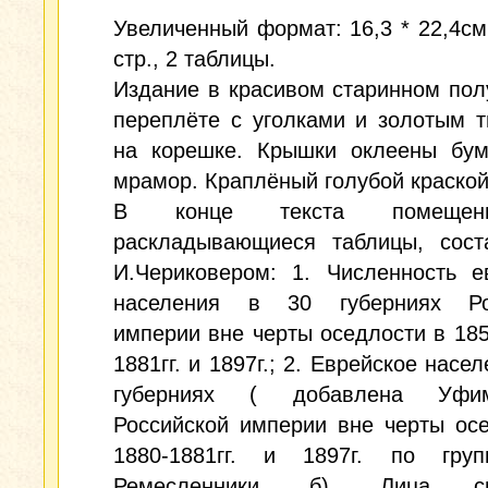
Увеличенный формат: 16,3 * 22,4см.;
стр., 2 таблицы.
Издание в красивом старинном по
переплёте с уголками и золотым 
на корешке. Крышки оклеены бум
мрамор. Краплёный голубой краской
В конце текста помеще
раскладывающиеся таблицы, сост
И.Чериковером: 1. Численность е
населения в 30 губерниях Ро
империи вне черты оседлости в 1858
1881гг. и 1897г.; 2. Еврейское насе
губерниях ( добавлена Уфи
Российской империи вне черты ос
1880-1881гг. и 1897г. по груп
Ремесленники, б). Лица св