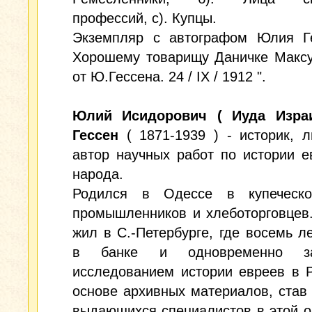
профессий, с). Купцы.
Экземпляр с автографом Юлия Ге
Хорошему товарищу Даничке Максу
от Ю.Гессена. 24 / IX / 1912 ".
Юлий Исидорович ( Иуда Изра
Гессен
( 1871-1939 ) - историк, л
автор научных работ по истории е
народа.
Родился в Одессе в купеческ
промышленников и хлеботорговцев.
жил в С.-Петербурге, где восемь л
в банке и одновременно за
исследованием истории евреев в 
основе архивных материалов, став
выдающихся специалистов в этой о