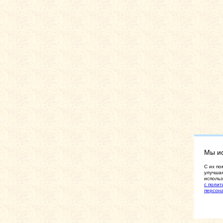
Мы и
C их по
улучшая
использ
с полит
персон