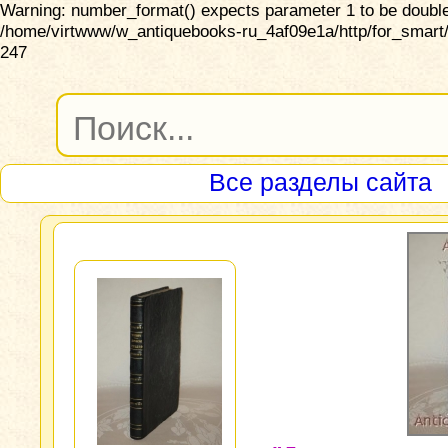
Warning: number_format() expects parameter 1 to be double,
/home/virtwww/w_antiquebooks-ru_4af09e1a/http/for_smart/
247
Все разделы сайта