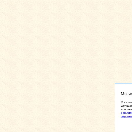
Мы и
C их по
улучшая
использ
с полит
персон