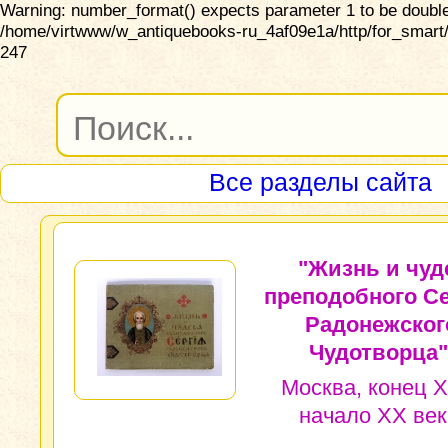
Warning: number_format() expects parameter 1 to be double,
/home/virtwww/w_antiquebooks-ru_4af09e1a/http/for_smart/
247
Все разделы сайта
"Жизнь и чуд
преподобного С
Радонежског
Чудотворца"
Москва, конец X
начало XX век