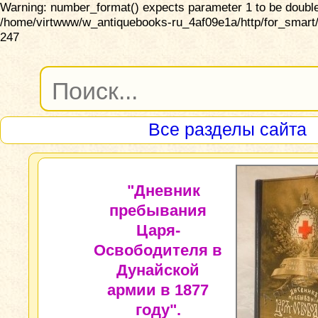
Warning: number_format() expects parameter 1 to be double,
/home/virtwww/w_antiquebooks-ru_4af09e1a/http/for_smart/
247
Все разделы сайта
"Дневник
пребывания
Царя-
Освободителя в
Дунайской
армии в 1877
году".