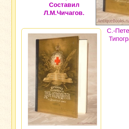
Составил
Л.М.Чичагов.
С.-Пете
Типог