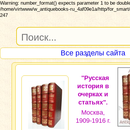
Warning: number_format() expects parameter 1 to be double,
/home/virtwww/w_antiquebooks-ru_4af09e1a/http/for_smart/
247
Все разделы сайта
"Русская
история в
очерках и
статьях".
Москва,
1909-1916 г.