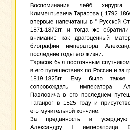
Воспоминания лейб хирурга 
Климентьевича Тарасова ( 1792-1866
впервые напечатаны в " Русской Ст
1871-1872гг. и тогда же обратил
внимание как драгоценный мате
биографии императора Алекса
последние годы его жизни.
Тарасов был постоянным спутником
в его путешествиях по России и за г
1819-1825гг. Ему было также
сопровождать императора Але
Павловича в его последнем путеш
Таганрог в 1825 году и присутств
его мучительной кончине.
За преданность и усердную
Александру I императрица Ел