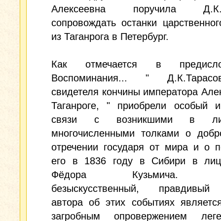
Алексеевна поручила Д.К.Т
сопровождать останки царственног
из Таганрога в Петербург.
Как отмечается в предисл
Воспоминания... " Д.К.Тарас
свидетеля кончины императора Але
Таганроге, " приобрели особый и
связи с возникшими в лит
многочисленными толками о добр
отречении государя от мира и о 
его в 1836 году в Сибири в лиц
Фёдора Кузьмича. Пр
безыскусственный, правдивый
автора об этих событиях являетс
загробным опровержением лег