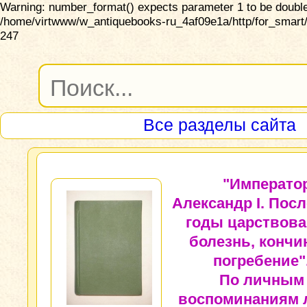
Warning: number_format() expects parameter 1 to be double,
/home/virtwww/w_antiquebooks-ru_4af09e1a/http/for_smart/
247
Все разделы сайта
"Императо
Александр I. Пос
годы царствова
болезнь, кончи
погребение"
По личным
воспоминаниям 