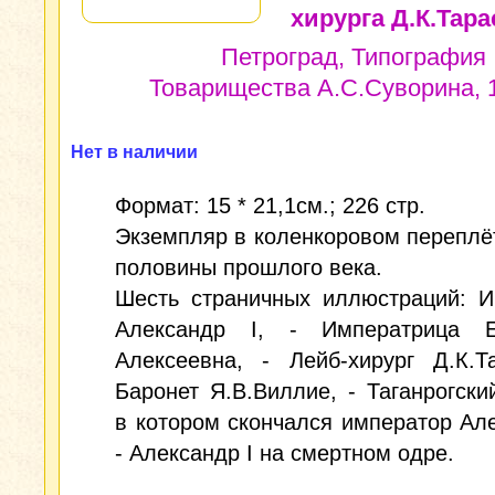
хирурга Д.К.Тара
Петроград, Типография
Товарищества А.С.Суворина, 1
Нет в наличии
Формат: 15 * 21,1см.; 226 стр.
Экземпляр в коленкоровом переплё
половины прошлого века.
Шесть страничных иллюстраций: И
Александр I, - Императрица Е
Алексеевна, - Лейб-хирург Д.К.Т
Баронет Я.В.Виллие, - Таганрогски
в котором скончался император Але
- Александр I на смертном одре.