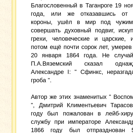
Благословенный в Таганроге 19 но
года, или же отказавшись от 
короны, ушёл в мир под чужи
совершать духовный подвиг, иску
грехи, человеческие и царские, 
потом ещё почти сорок лет, умерев
20 января 1864 года. Не случай
П.А.Вяземский сказал одн
Александре I: " Сфинкс, неразга
гроба ".
Автор же этих знаменитых " Воспом
", Дмитрий Климентьевич Тарасов
году был пожалован в лейб-хиру
службу при императоре Александр
1866 году был отпразднован 5