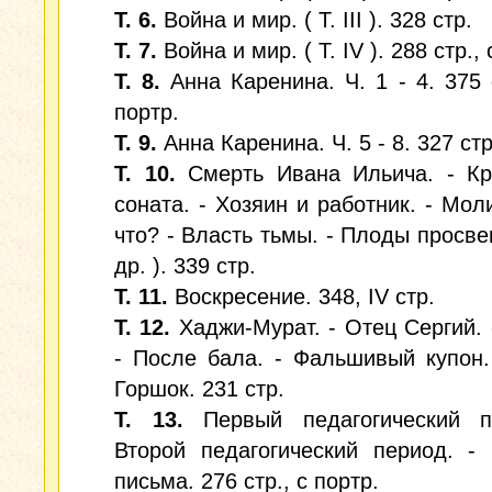
Т. 6.
Война и мир. ( Т. III ). 328 стр.
Т. 7.
Война и мир. ( Т. IV ). 288 стр., 
Т. 8.
Анна Каренина. Ч. 1 - 4. 375 с
портр.
Т. 9.
Анна Каренина. Ч. 5 - 8. 327 стр
Т. 10.
Смерть Ивана Ильича. - Кр
соната. - Хозяин и работник. - Моли
что? - Власть тьмы. - Плоды просве
др. ). 339 стр.
Т. 11.
Воскресение. 348, IV стр.
Т. 12.
Хаджи-Мурат. - Отец Сергий. 
- После бала. - Фальшивый купон
Горшок. 231 стр.
Т. 13.
Первый педагогический п
Второй педагогический период. -
письма. 276 стр., с портр.