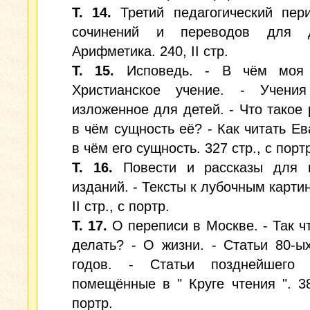
Т. 14.
Третий педагогический пери
сочинений и переводов для д
Арифметика. 240, II стр.
Т. 15.
Исповедь. - В чём моя 
Христианское учение. - Учения
изложенное для детей. - Что такое 
в чём сущность её? - Как читать Ев
в чём его сущность. 327 стр., с порт
Т. 16.
Повести и рассказы для 
изданий. - Тексты к лубочным картин
II стр., с портр.
Т. 17.
О переписи в Москве. - Так ч
делать? - О жизни. - Статьи 80-ы
годов. - Статьи позднейшего 
помещённые в " Круге чтения ". 38
портр.