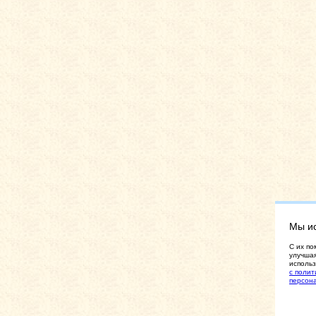
Мы и
C их по
улучшая
использ
с полит
персон