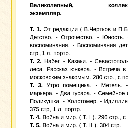
Великолепный, коллекц
экземпляр.
Т. 1.
От редакции ( В.Чертков и П.Б
Детство. - Отрочество. - Юность.
воспоминания. - Воспоминания дет
стр.,1 л. портр.
Т. 2.
Набег. - Казаки. - Севастополь
леса. Рассказ юнкера. - Встреча в
московским знакомым. 280 стр., с по
Т. 3.
Утро помещика. - Метель. -
маркера. - Два гусара. - Семейное с
Поликушка. - Холстомер. - Идиллия (
375 стр, 1 л. портр.
Т. 4.
Война и мир. ( Т. I ). 296 стр., с
Т. 5.
Война и мир. ( Т. II ). 304 стр.