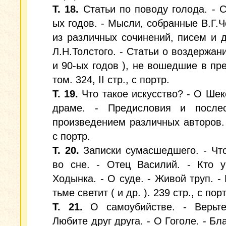
Т. 18.
Статьи по поводу голода. - С
ых годов. - Мысли, собранные В.Г.
из различных сочинений, писем и 
Л.Н.Толстого. - Статьи о воздержани
и 90-ых годов ), не вошедшие в п
том. 324, II стр., с портр.
Т. 19.
Что такое искусство? - О Шек
драме. - Предисловия и после
произведением различных авторов. 
с портр.
Т. 20.
Записки сумасшедшего. - Чт
во сне. - Отец Василий. - Кто у
Ходынка. - О суде. - Живой труп. - 
тьме светит ( и др. ). 239 стр., с пор
Т. 21.
О самоубийстве. - Верьте
Любите друг друга. - О Гоголе. - Бл