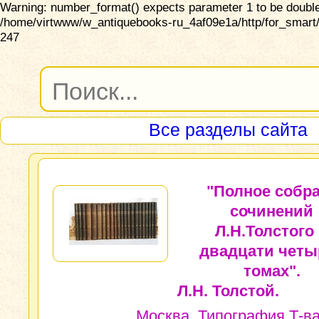
Warning: number_format() expects parameter 1 to be double,
/home/virtwww/w_antiquebooks-ru_4af09e1a/http/for_smart/
247
Все разделы сайта
"Полное собр
сочинений
Л.Н.Толстого
двадцати четы
томах".
Л.Н. Толстой.
Москва, Типография Т-в