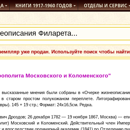
ДА
КНИГИ
1917-1960
ГОДОВ
ОТДЕЛЫ
И СЕРВИС
емпляр уже продан. Используйте поиск чтобы найти
рополита Московского и Коломенского"
 и высказанные мнения были собраны в «Очерке жизнеописания
в старом простом полукожаном переплете. Литографирова
ры). 145 + 19 стр.; Формат: 24x16,5см. Редка.
ич Дроздов; 26 декабря 1782 — 19 ноября 1867, Москва) — еп
олит) Московский и Коломенский. Действительный член Импер
 и впоследствии ординарный академик (1841) по Отделению рус