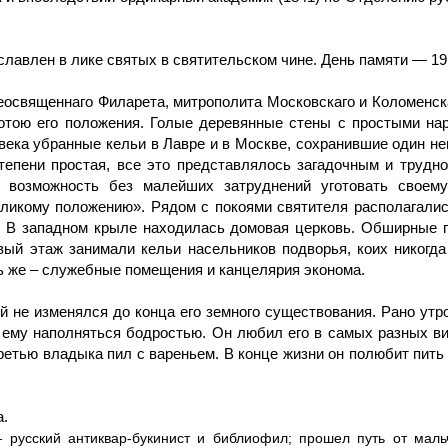
лавлен в лике святых в святительском чине. День памяти — 19 
освященнаго Филарета, митрополита Московскаго и Коломенскаго
отою его положения. Голые деревянные стены с простыми на
века убранные кельи в Лавре и в Москве, сохранившие один н
степени простая, все это представлялось загадочным и трудн
 возможность без малейших затруднений уготовать своем
ликому положению». Рядом с покоями святителя располагалис
. В западном крыле находилась домовая церковь. Обширные п
вый этаж занимали кельи насельников подворья, коих никогда
ь же – служебные помещения и канцелярия эконома.
й не изменялся до конца его земного существования. Рано утр
л ему наполняться бодростью. Он любил его в самых разных ви
ретью владыка пил с вареньем. В конце жизни он полюбит пить
.
а.
русский антиквар-букинист и библиофил; прошел путь от мальч