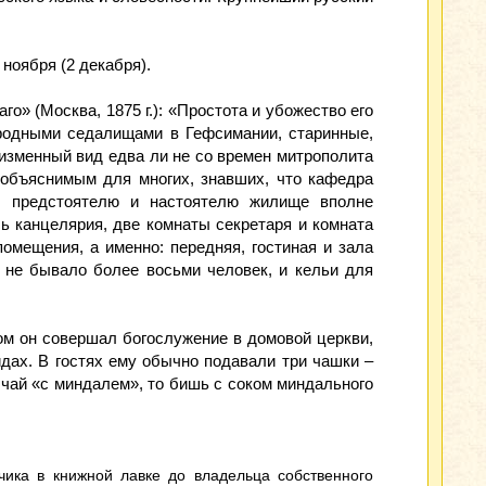
ноября (2 декабря).
» (Москва, 1875 г.): «Простота и убожество его
родными седалищами в Гефсимании, старинные,
еизменный вид едва ли не со времен митрополита
ообъяснимым для многих, знавших, что кафедра
у предстоятелю и настоятелю жилище вполне
ь канцелярия, две комнаты секретаря и комната
омещения, а именно: передняя, гостиная и зала
 не бывало более восьми человек, и кельи для
ом он совершал богослужение в домовой церкви,
дах. В гостях ему обычно подавали три чашки –
 чай «с миндалем», то бишь с соком миндального
ика в книжной лавке до владельца собственного