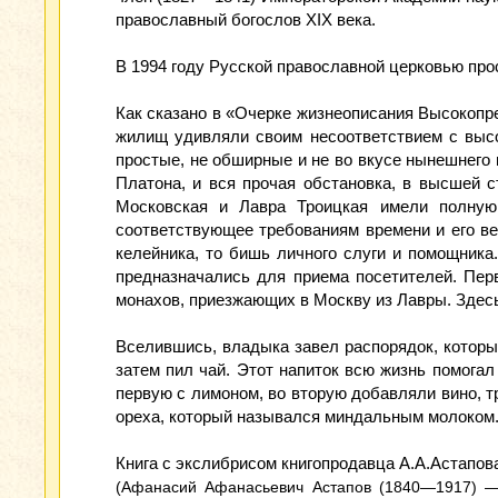
православный богослов XIX века.
В 1994 году Русской православной церковью прос
Как сказано в «Очерке жизнеописания Высокопре
жилищ удивляли своим несоответствием с выс
простые, не обширные и не во вкусе нынешнего 
Платона, и вся прочая обстановка, в высшей 
Московская и Лавра Троицкая имели полную
соответствующее требованиям времени и его ве
келейника, то бишь личного слуги и помощника
предназначались для приема посетителей. Пер
монахов, приезжающих в Москву из Лавры. Здес
Вселившись, владыка завел распорядок, которы
затем пил чай. Этот напиток всю жизнь помога
первую с лимоном, во вторую добавляли вино, т
ореха, который назывался миндальным молоком
Книга с экслибрисом книгопродавца А.А.Астапов
(Афанасий Афанасьевич Астапов (1840—1917) — 