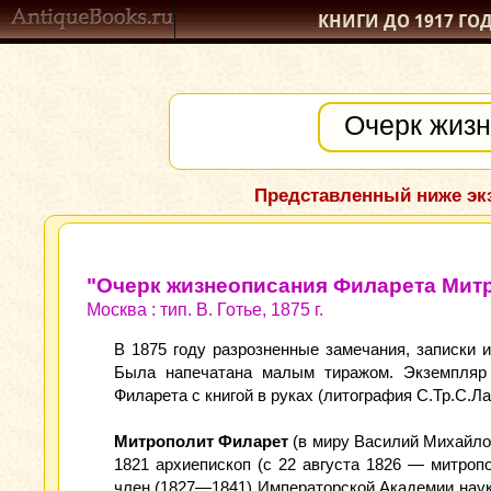
КНИГИ ДО 1917
ГО
Представленный ниже экз
"Очерк жизнеописания Филарета Мит
Москва : тип. В. Готье, 1875 г.
В 1875 году разрозненные замечания, записки
Была напечатана малым тиражом. Экземпляр 
Филарета с книгой в руках (литография С.Тр.С.Лав
Митрополит Филарет
(в миру Василий Михайлов
1821 архиепископ (с 22 августа 1826 — митроп
член (1827—1841) Императорской Академии наук