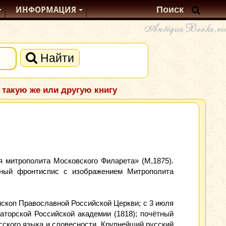
ИНФОРМАЦИЯ
Найти
 такую же или другую книгу
 митрополита Московского Филарета» (М,1875).
нный фронтиспис с изображением Митрополита
ископ Православной Российской Церкви; с 3 июля
аторской Российской академии (1818); почётный
ского языка и словесности. Крупнейший русский