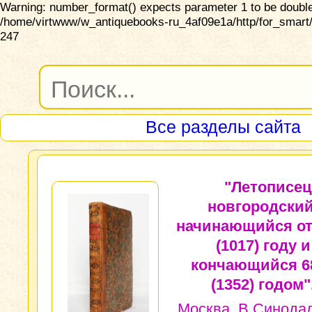
Warning: number_format() expects parameter 1 to be double,
/home/virtwww/w_antiquebooks-ru_4af09e1a/http/for_smart/
247
Все разделы сайта
"Летописец
новгородский
начинающийся от
(1017) году и
кончающийся 6
(1352) годом"
Москва, В Синода