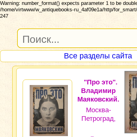
Warning: number_format() expects parameter 1 to be double,
/home/virtwww/w_antiquebooks-ru_4af09e1a/http/for_smart/
247
Все разделы сайта
"Про это".
Владимир
Маяковский.
Москва-
Петроград,