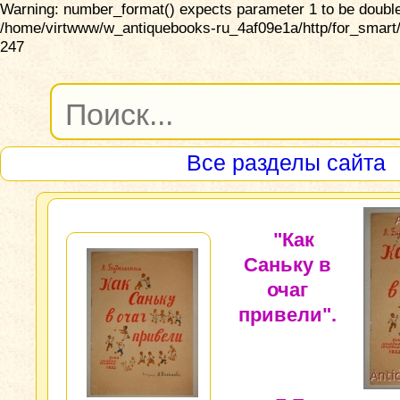
Warning: number_format() expects parameter 1 to be double,
/home/virtwww/w_antiquebooks-ru_4af09e1a/http/for_smart/
247
Все разделы сайта
"Как
Саньку в
очаг
привели".