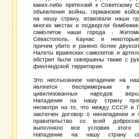
каких-либо претензий к Советскому С
объявления войны, германские войс
на нашу страну, атаковали наши г
многих местах и подвергли бомбежке
самолетов наши города - Житоми
Севастополь, Каунас и некоторые
причем убито и ранено более двухсот
Налеты вражеских самолетов и артил
обстрел были совершены также с ру
финляндской территории.
Это неслыханное нападение на наш
является беспримерным в 
цивилизованных народов верол
Нападение на нашу страну прои
несмотря на то, что между СССР и 
заключен договор о ненападении и 
правительство со всей добросове
выполняло все условия этого д
Нападение на нашу страну сов