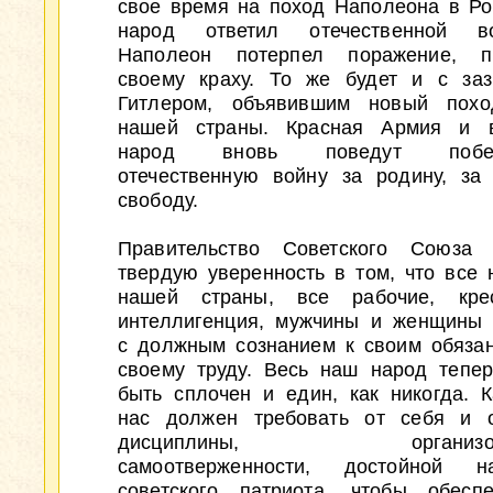
свое время на поход Наполеона в Р
народ ответил отечественной 
Наполеон потерпел поражение, 
своему краху. То же будет и с за
Гитлером, объявившим новый похо
нашей страны. Красная Армия и 
народ вновь поведут побед
отечественную войну за родину, за 
свободу.
Правительство Советского Союза 
твердую уверенность в том, что все 
нашей страны, все рабочие, кре
интеллигенция, мужчины и женщины 
с должным сознанием к своим обязан
своему труду. Весь наш народ тепе
быть сплочен и един, как никогда. 
нас должен требовать от себя и о
дисциплины, организован
самоотверженности, достойной на
советского патриота, чтобы обесп