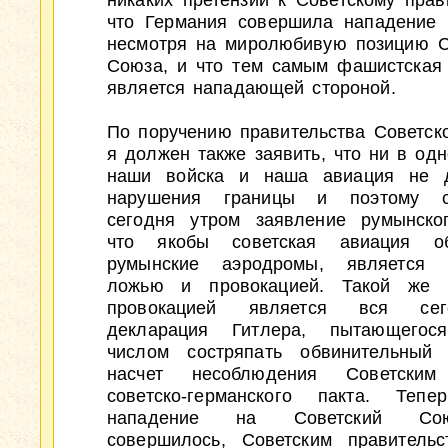
никаких претензий к Советскому прави
что Германия совершила нападение
несмотря на миролюбивую позицию С
Союза, и что тем самым фашистская
является нападающей стороной.
По поручению правительства Советск
я должен также заявить, что ни в одн
наши войска и наша авиация не д
нарушения границы и поэтому с
сегодня утром заявление румынско
что якобы советская авиация об
румынские аэродромы, является 
ложью и провокацией. Такой же
провокацией является вся сег
декларация Гитлера, пытающегос
числом состряпать обвинительный 
насчет несоблюдения Советски
советско-германского пакта. Тепе
нападение на Советский С
совершилось, Советским правитель