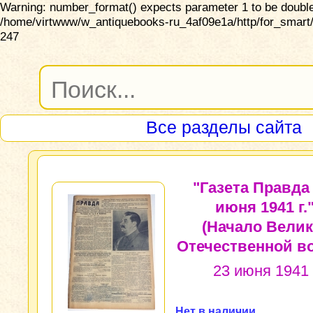
Warning: number_format() expects parameter 1 to be double,
/home/virtwww/w_antiquebooks-ru_4af09e1a/http/for_smart/
247
Все разделы сайта
"Газета Правда 
июня 1941 г."
(Начало Вели
Отечественной в
23 июня 1941 
Нет в наличии