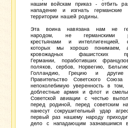
нашим войскам приказ - отбить ра
нападение и изгнать германские 
территории нашей родины.
Эта воина навязана нам не ге
народом, не германскими ра
крестьянами и интеллигенцией, с
которых мы хорошо понимаем, 
кровожадных фашистских пра
Германии, поработивших французов
поляков, сербов, Норвегию, Бельги
Голландию, Грецию и другие 
Правительство Советского Союза 
непоколебимую уверенность в том,
доблестные армия и флот и смелы
Советской авиации с честью выпол
перед родиной, перед советским н
нанесут сокрушительный удар агре
первый раз нашему народу приходи
дело с нападающим зазнавшимся в