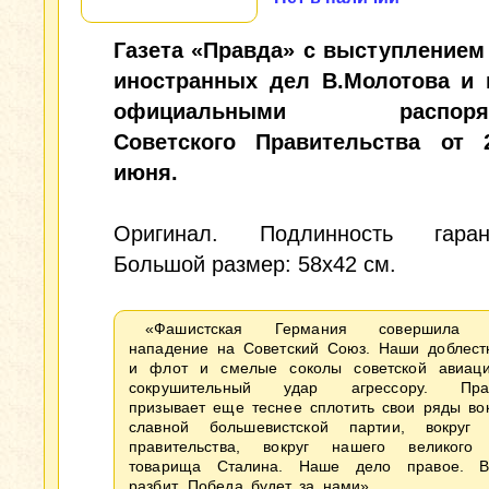
Газета «Правда» с выступлением
иностранных дел В.Молотова и
официальными распоряж
Советского Правительства от
июня.
Оригинал. Подлинность гарант
Большой размер: 58x42 см.
«Фашистская Германия совершила р
нападение на Советский Союз. Наши доблес
и флот и смелые соколы советской авиаци
сокрушительный удар агрессору. Прав
призывает еще теснее сплотить свои ряды во
славной большевистской партии, вокруг с
правительства, вокруг нашего великог
товарища Сталина. Наше дело правое. В
разбит. Победа будет за нами»