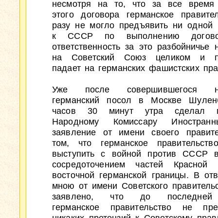
несмотря на то, что за все время
этого договора германское правите
разу не могло предъявить ни одной 
к СССР по выполнению догово
ответственность за это разбойничье 
на Советский Союз целиком и п
падает на германских фашистских пра
Уже после совершившегося на
германский посол в Москве Шулен
часов 30 минут утра сделал м
Народному Комиссару Иностран
заявление от имени своего правит
том, что германское правительств
выступить с войной против СССР в
сосредоточением частей Красной
восточной германской границы. В отв
мною от имени Советского правитель
заявлено, что до последней
германское правительство не пре