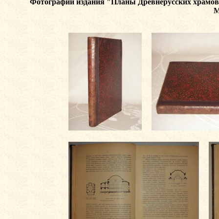
Фотографии издания
"Планы Древнерусских храмов (
М