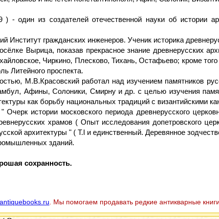
9 ) - один из создателей отечественной науки об истории ар
кий Институт гражданских инженеров. Ученик историка древнер
 посёлке Вырица, показав прекрасное знание древнерусских ар
ихайловское, Чиркино, Плесково, Тихань, Остафьево; кроме тог
ль Литейного проспекта.
остью, М.В.Красовский работал над изучением памятников рус
амбул, Афины, Солоники, Смирну и др. с целью изучения памя
тектуры как борьбу национальных традиций с византийскими ка
" Очерк истории московского периода древнерусского церковн
ы Древнерусских храмов ( Опыт исследования допетровского цер
усской архитектуры " ( Т.I и единственный. Деревянное зодчество 
ромышленных зданий.
рошая сохранность.
antiquebooks.ru
. Мы помогаем продавать редкие антикварные книги