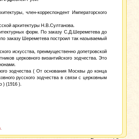
хитектуры, член-корреспондент Императорского
усской архитектуры Н.В.Султанова.
хитектурных форм. По заказу С.Д.Шереметева до
о по заказу Шереметева построил так называемый
ского искусства, преимущественно допетровской
тников церковного византийского зодчества. Это
нонами.
ого зодчества ( От основания Москвы до конца
ковного русского зодчества в связи с церковным
) (1916 ).
.