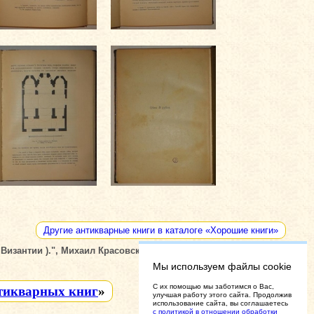
Другие антикварные книги в каталоге «Хорошие книги»
изантии ).", Михаил Красовский, Петроград, Типография "
Мы используем файлы cookie
C их помощью мы заботимся о Вас,
тикварных книг
»
улучшая работу этого сайта. Продолжив
использование сайта, вы соглашаетесь
с политикой в отношении обработки