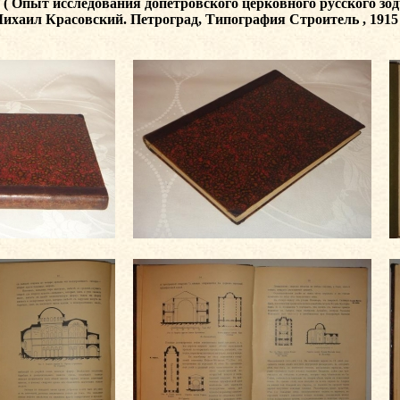
 Опыт исследования допетровского церковного русского зодч
ихаил Красовский. Петроград, Типография Строитель , 1915 