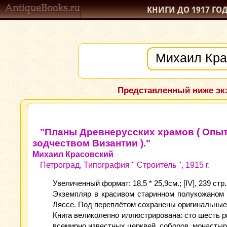
КНИГИ ДО 1917
ГО
Представленный ниже экз
"Планы Древнерусских храмов ( Опыт
зодчеством Византии )."
Михаил Красовский
Петроград, Типография " Строитель ", 1915 г.
Увеличенный формат: 18,5 * 25,9см.; [IV], 239 стр.
Экземпляр в красивом старинном полукожаном 
Ляссе. Под переплётом сохранены оригинальные
Книга великолепно иллюстрирована: сто шесть ри
всемирно известных церквей, соборов, монастыр