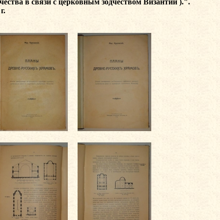
ества в связи с церковным зодчеством Византии ).".
г.