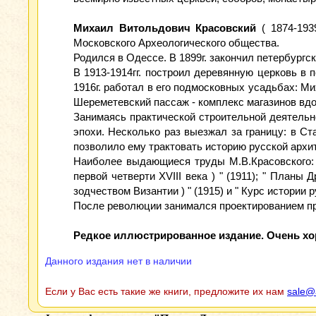
Михаил Витольдович Красовский
( 1874-193
Московского Археологического общества.
Родился в Одессе. В 1899г. закончил петербургс
В 1913-1914гг. построил деревянную церковь в
1916г. работал в его подмосковных усадьбах: М
Шереметевский пассаж - комплекс магазинов вдо
Занимаясь практической строительной деятельн
эпохи. Несколько раз выезжал за границу: в Ст
позволило ему трактовать историю русской архи
Наиболее выдающиеся труды М.В.Красовского: 
первой четверти XVIII века ) " (1911); " План
зодчеством Византии ) " (1915) и " Курс истории р
После революции занимался проектированием п
Редкое иллюстрированное издание. Очень хо
Данного издания нет в наличии
Если у Вас есть такие же книги, предложите их нам
sale@