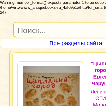
Warning: number_format() expects parameter 1 to be double,
/home/virtwww/w_antiquebooks-ru_4af09e1a/http/for_smart/
247
Все разделы сайта
"Цып
горо
Евге
Чару
Ленин
ОГИ
Моло