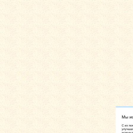
Мы и
C их по
улучшая
использ