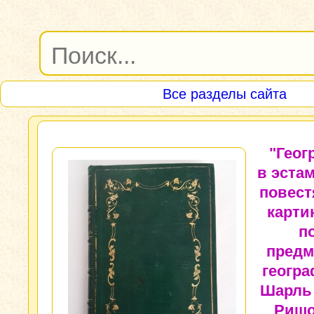
Все разделы сайта
"Геог
в эстам
повест
карти
п
предм
геогра
Шарль
Ришо