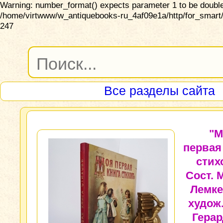
Warning: number_format() expects parameter 1 to be double,
/home/virtwww/w_antiquebooks-ru_4af09e1a/http/for_smart/
247
Все разделы сайта
"М
первая
стих
Сост. 
Лемке
худож.
Герар