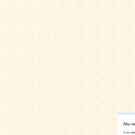
Мы и
C их по