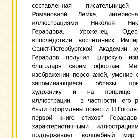
составленная писательницей
Романовной Лемке, интересн
иллюстрациями Николая Нико
Герардова. Уроженец Оде
впоследствии воспитанник Импер
Санкт-Петербургской Академии ху
Герардов получил широкую изве
благодаря своим офортам. Ме
изображении персонажей, умение 
запоминающиеся образы приг
художнику и на поприще 
иллюстрации - в частности, его 
были оформлены повести Н.Гоголя
первой книге стихов" Герардо
характеристичными иллюстрация
поддерживает волшебный мир 