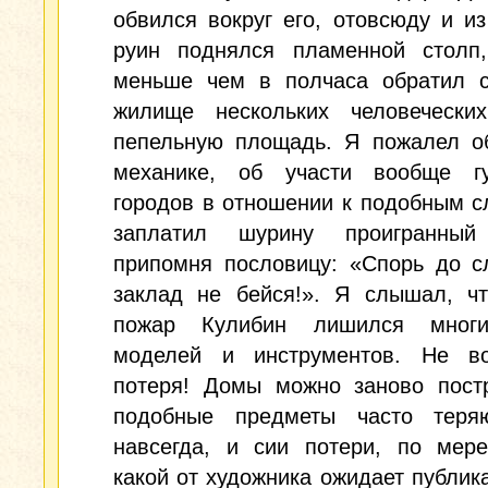
обвился вокруг его, отовсюду и и
руин поднялся пламенной столп,
меньше чем в полчаса обратил с
жилище нескольких человеческ
пепельную площадь. Я пожалел о
механике, об участи вообще гу
городов в отношении к подобным с
заплатил шурину проигранный
припомня пословицу: «Спорь до с
заклад не бейся!». Я слышал, чт
пожар Кулибин лишился многи
моделей и инструментов. Не во
потеря! Домы можно заново постр
подобные предметы часто теря
навсегда, и сии потери, по мере
какой от художника ожидает публик