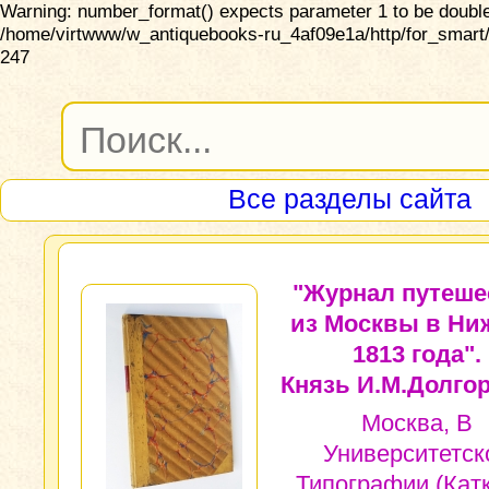
Warning: number_format() expects parameter 1 to be double,
/home/virtwww/w_antiquebooks-ru_4af09e1a/http/for_smart/
247
Все разделы сайта
"Журнал путеше
из Москвы в Ни
1813 года".
Князь И.М.Долгор
Москва, В
Университетск
Типографии (Кат