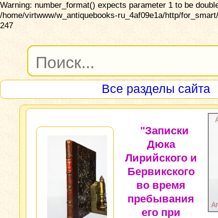
Warning: number_format() expects parameter 1 to be double,
/home/virtwww/w_antiquebooks-ru_4af09e1a/http/for_smart/
247
Все разделы сайта
"Записки
Дюка
Лирийского и
Бервикского
во время
пребывания
его при