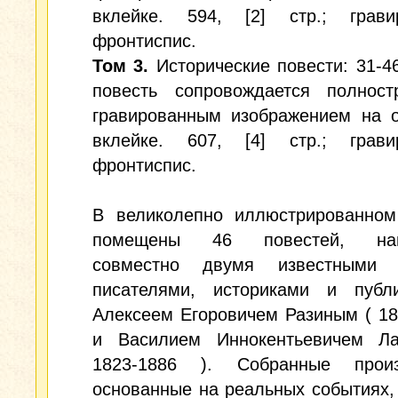
вклейке. 594, [2] стр.; грави
фронтиспис.
Том 3.
Исторические повести: 31-4
повесть сопровождается полност
гравированным изображением на о
вклейке. 607, [4] стр.; грави
фронтиспис.
В великолепно иллюстрированном
помещены 46 повестей, нап
совместно двумя известными 
писателями, историками и публи
Алексеем Егоровичем Разиным ( 18
и Василием Иннокентьевичем Л
1823-1886 ). Собранные произ
основанные на реальных событиях,