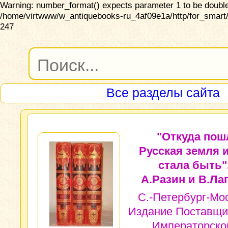
Warning: number_format() expects parameter 1 to be double,
/home/virtwww/w_antiquebooks-ru_4af09e1a/http/for_smart/
247
Все разделы сайта
"Откуда пош
Русская земля и
стала быть"
А.Разин и В.Ла
С.-Петербург-Мо
Издание Поставщи
Императорско