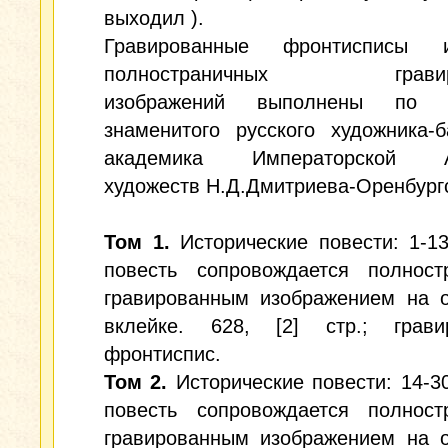
выходил ).
Гравированные фронтисписы 
полностраничных гравиро
изображений выполнены по р
знаменитого русского художника-б
академика Императорской А
художеств Н.Д.Дмитриева-Оренбургс
Том 1.
Исторические повести: 1-1
повесть сопровождается полност
гравированным изображением на о
вклейке. 628, [2] стр.; грави
фронтиспис.
Том 2.
Исторические повести: 14-3
повесть сопровождается полност
гравированным изображением на о