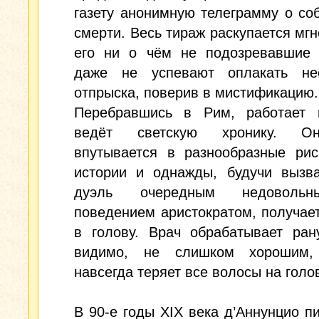
газету анонимную телеграмму о со
смерти. Весь тираж раскупается мгн
его ни о чём не подозревавшие 
даже не успевают оплакать нес
отпрыска, поверив в мистификацию.
Перебравшись в Рим, работает в
ведёт светскую хронику. О
впутывается в разнообразные рис
истории и однажды, будучи вызв
дуэль очередным недоволь
поведением аристократом, получае
в голову. Врач обрабатывает ран
видимо, не слишком хорошим,
навсегда теряет все волосы на голо
В 90-е годы XIX века д’Аннунцио п