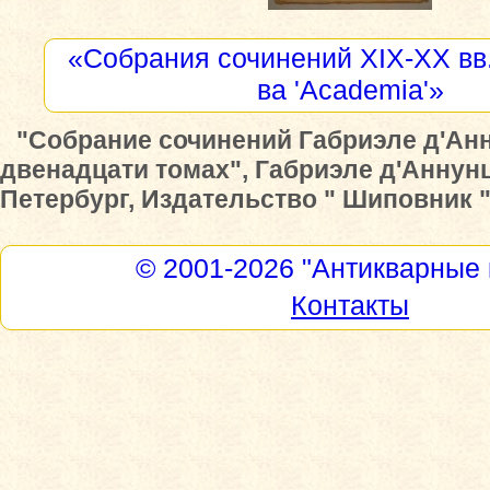
«Собрания сочинений XIX-XX вв.
ва 'Academia'»
"Собрание сочинений Габриэле д'Ан
двенадцати томах", Габриэле д'Аннунц
Петербург, Издательство " Шиповник ",
© 2001-2026
"Антикварные 
Контакты