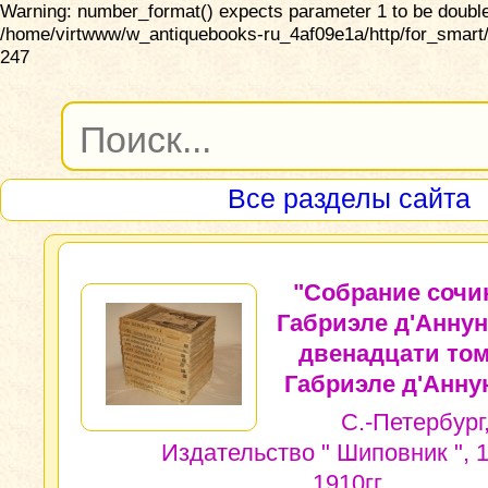
Warning: number_format() expects parameter 1 to be double,
/home/virtwww/w_antiquebooks-ru_4af09e1a/http/for_smart/
247
Все разделы сайта
"Собрание сочи
Габриэле д'Анну
двенадцати том
Габриэле д'Анну
С.-Петербург
Издательство " Шиповник ", 
1910гг.