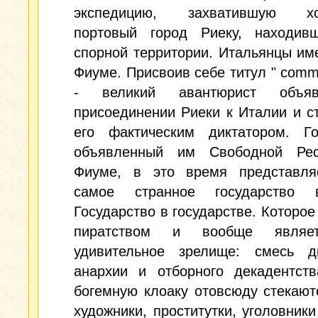
экспедицию, захватившую хор
портовый город Риеку, находив
спорной территории. Итальянцы им
Фиуме. Присвоив себе титул " comm
- великий авантюрист объя
присоединении Риеки к Италии и с
его фактическим диктатором. Гор
объявленный им Свободной Рес
Фиуме, в это время представля
самое странное государство 
Государство в государстве. Которое
пиратством и вообще являе
удивительное зрелище: смесь ди
анархии и отборного декадентств
богемную клоаку отовсюду стекают
художники, проститутки, уголовники