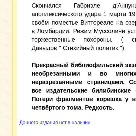
Скончался Габриэле д’Анну
апоплексического удара 1 марта 19
своём поместье Виттореале на озе
в Ломбардии. Режим Муссолини ус
торжественные похороны. ( с
Давыдов " Стихийный политик ").
Прекрасный библиофильский экз
необрезанными и во многи
неразрезанными страницами. С
все издательские билибинские 
Потери фрагментов корешка у в
четвёртого тома. Редкость.
Данного издания нет в наличии