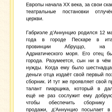
Европы начала XX века, за свои ск
театральные постановки отлуч
церкви.
Габриэле д’Аннунцио родился 12 м
года в городе Пескаре в ита
провинции Абруццо, на 
Адриатического моря. Его отец б
города. Разумеется, сын ни в чём
нужды. Когда ему было шестнадца
деньги отца издаёт свой первый по
сборник. И тут же проявляет свой 
талант пиарщика, который в да
ещё не раз сослужит ему добрую
чтобы обеспечить сборнику 
продажи, д’Аннунцио посылает в