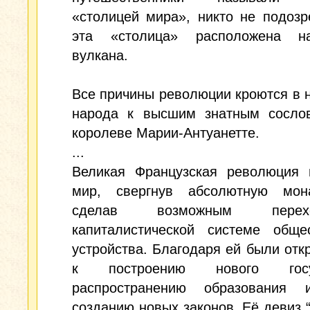
«столицей мира», никто не подозр
эта «столица» расположена н
вулкана.
Все причины революции кроются в 
народа к высшим знатным сосло
королеве Марии-Антуанетте.
...
Великая Французская революция 
мир, свергнув абсолютную мо
сделав возможным пер
капиталистической системе общес
устройства. Благодаря ей были отк
к построению нового госуд
распространению образования 
созданию новых законов. Её девиз 