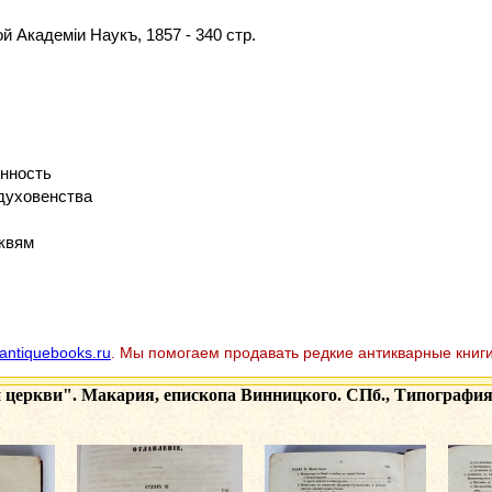
 Академіи Наукъ, 1857 - 340 стр.
енность
духовенства
рквям
antiquebooks.ru
. Мы помогаем продавать редкие антикварные книги
 церкви". Макария, епископа Винницкого. СПб., Типография