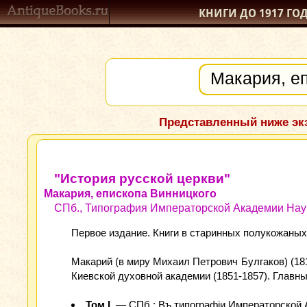
КНИГИ ДО 1917
ГО
Представленный ниже экз
"История русской церкви"
Макария, епископа Винницкого
СПб., Типография Императорской Академии Наук,
Первое издание. Книги в старинных полукожаных 
Макарий (в миру Михаил Петрович Булгаков) (181
Киевской духовной академии (1851-1857). Главны
Том І.
— СПб.: Въ типографіи Императорской Ак