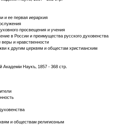
и и ее первая иерархия
гослужения
духовного просвещения и учения
ение в России и преимущества русского духовенства
е веры и нравственности
кви к другим церквям и общестам христианским
Академіи Наукъ, 1857 - 368 стр.
бители
енность
духовенства
рквям и обществам религиозным