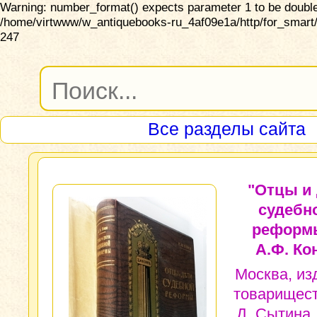
Warning: number_format() expects parameter 1 to be double,
/home/virtwww/w_antiquebooks-ru_4af09e1a/http/for_smart/
247
Все разделы сайта
"Отцы и
судебн
реформ
А.Ф. Ко
Москва, из
товарищест
Д. Сытина,