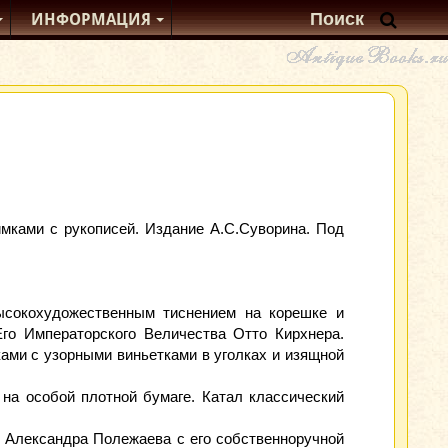
ИНФОРМАЦИЯ
мками с рукописей. Издание А.С.Суворина. Под
ысокохудожественным тиснением на корешке и
го Императорского Величества Отто Кирхнера.
ми с узорными виньетками в уголках и изящной
на особой плотной бумаге. Катал классический
т Александра Полежаева с его собственноручной