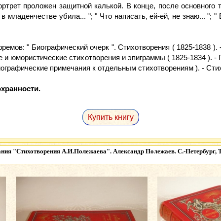
ртрет проложен защитной калькой. В конце, после основного т
 младенчестве убила... "; " Что написать, ей-ей, не знаю... ";
емов: " Биографический очерк ". Стихотворения ( 1825-1838 ). -
кие и юмористические стихотворения и эпиграммы ( 1825-1834 ). 
иографические примечания к отдельным стихотворениям ). - Ст
хранности.
Купить книгу
ания
"Стихотворения А.И.Полежаева". Александр Полежаев. С.-Петербург, 