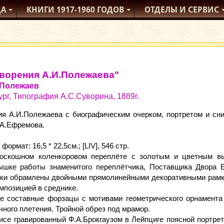
ДА
КНИГИ
1917-1960
ГОДОВ
ОТДЕЛЫ
И СЕРВИС
ворения А.И.Полежаева"
 Полежаев
ург, Типография А.С.Суворина, 1889г.
ия А.И.Полежаева с биографическим очерком, портретом и сни
.А.Ефремова.
ормат: 16,5 * 22,5см.; [LIV], 546 стр.
оскошном коленкоровом переплёте с золотым и цветным в
ышке работы знаменитого переплётчика, Поставщика Двора Е
ки обрамлены двойными прямолинейными декоративными рамка
мпозицией в среднике.
е составные форзацы с мотивами геометрического орнамента 
ного плетения. Тройной обрез под мрамор.
исе гравированный Ф.А.Брокгаузом в Лейпциге поясной портре