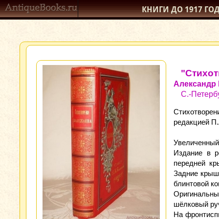
КНИГИ ДО 1917
ГО
"Стихот
Александр
С.-Петерб
Стихотворен
редакцией П
Увеличенный ф
Издание в р
передней кр
Задние крыш
блинтовой ко
Оригинальны
шёлковый руч
На фронтисп