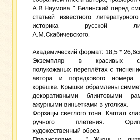
А.В.Наумова " Белинский перед см
статьёй известного литературного
историка русской лите
А.М.Скабичевского.
Академический формат: 18,5 * 26,6с
Экземпляр в красивых ст
полукожаных переплётах с тиснен
автора и порядкового номера
корешке. Крышки обрамлены симме
декоративными блинтовыми ра
ажурными виньетками в уголках.
Форзацы светлого тона. Каптал кла
ручного плетения. Ориги
художественный обрез.
Предисловие - " Жизнь и лите