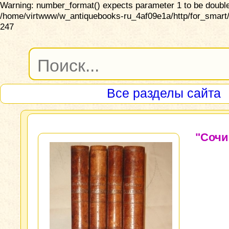
Warning: number_format() expects parameter 1 to be double,
/home/virtwww/w_antiquebooks-ru_4af09e1a/http/for_smart/
247
Все разделы сайта
"Сочи