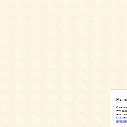
Мы и
C их по
улучшая
использ
с полит
персон