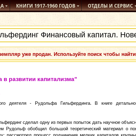
ДА
КНИГИ
1917-1960
ГОДОВ
ОТДЕЛЫ
И СЕРВИС
емпляр уже продан. Используйте поиск чтобы найти
 в развитии капитализма"
кого деятеля - Рудольфа Гильфердинга. В книге детальн
ильфердинг сделал одну из первых попыток дать научное объяс
ём Рудольф обобщил большой теоретический материал о по
жу; рассмотрел процесс подчинения мелких капиталов крупн