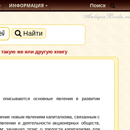
ИНФОРМАЦИЯ
Найти
 такую же или другую книгу
о описываются основные явления в развитии
нение новым явлениям капитализма, связанным с
явлении и деятельности акционерных обществ,
ым; защищал тезис о зрелости капитализма для