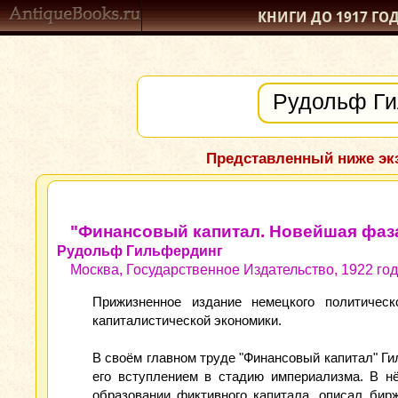
КНИГИ ДО 1917
ГО
Представленный ниже экз
"Финансовый капитал. Новейшая фаза
Рудольф Гильфердинг
Москва, Государственное Издательство, 1922 год
Прижизненное издание немецкого политичес
капиталистической экономики.
В своём главном труде "Финансовый капитал" Г
его вступлением в стадию империализма. В н
образовании фиктивного капитала, описал бир