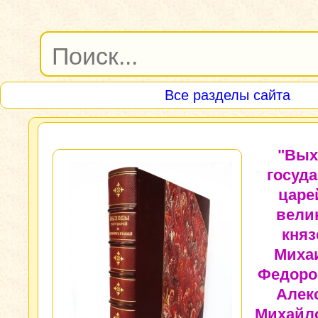
Все разделы сайта
"Вы
госуда
царе
вели
княз
Миха
Федоро
Алек
Михайл