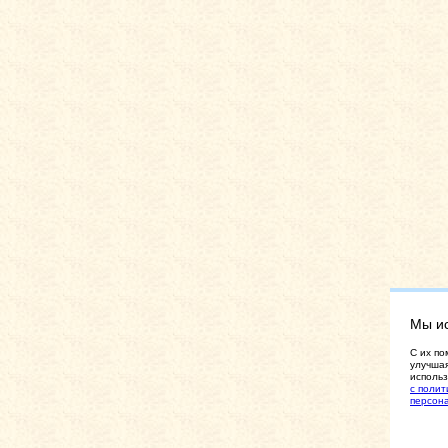
Мы и
C их по
улучшая
использ
с полит
персон