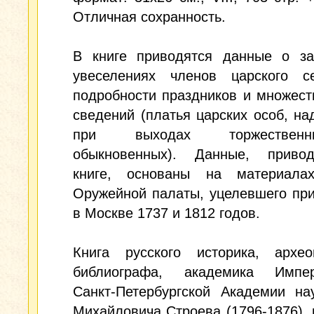
Отличная сохранность.
В книге приводятся данные о за
увеселениях членов царского се
подробности праздников и множест
сведений (платья царских особ, н
при выходах торжестве
обыкновенных). Данные, прив
книге, основаны на материала
Оружейной палаты, уцелевшего пр
в Москве 1737 и 1812 годов.
Книга русского историка, архе
библиографа, академика Импер
Санкт-Петербургской Академии на
Михайловича Строева (1796-1876), 