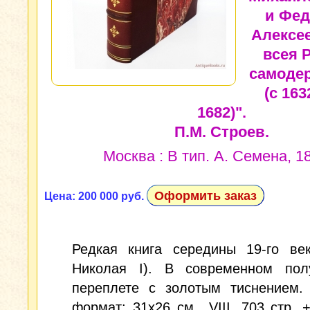
и Фед
Алексе
всея 
самоде
(с 163
1682)".
П.М. Строев.
Москва : В тип. А. Семена, 18
Оформить заказ
Цена: 200 000 руб.
Редкая книга середины 19-го век
Николая I). В современном пол
переплете с золотым тиснением.
формат: 31x26 см., VIII, 703 стр. +