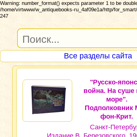
Warning: number_format() expects parameter 1 to be double,
/home/virtwww/w_antiquebooks-ru_4af09e1a/http/for_smart/
247
Все разделы сайта
"Русско-япон
война. На суше 
море".
Подполковник 
фон-Крит.
Санкт-Петербур
Издание В. Березовского, 190