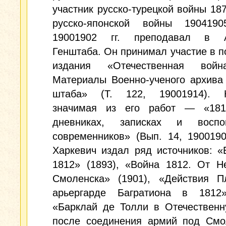
участник русско-турецкой войны 1877
русско-японской войны 190419
19001902 гг. преподавал в А
Генштаба. Он принимал участие в п
издания «Отечественная войн
Материалы Военно-ученого архива
штаба» (Т. 122, 19001914). 
значимая из его работ — «18
дневниках, записках и воспо
современников» (Вып. 14, 1900190
Харкевич издал ряд источников: «
1812» (1893), «Война 1812. От Н
Смоленска» (1901), «Действия П
арьергарде Багратиона в 1812»
«Барклай де Толли в Отечественн
после соединения армий под Смо