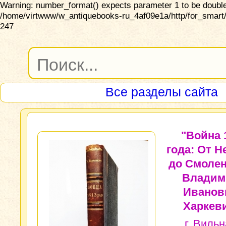
Warning: number_format() expects parameter 1 to be double,
/home/virtwww/w_antiquebooks-ru_4af09e1a/http/for_smart/
247
Все разделы сайта
"Война 
года: От Н
до Смолен
Владим
Иванов
Харкев
г. Вильн