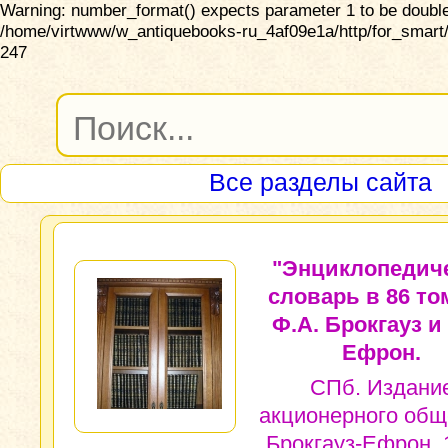
Warning: number_format() expects parameter 1 to be double,
/home/virtwww/w_antiquebooks-ru_4af09e1a/http/for_smart/
247
Все разделы сайта
"Энциклопедич
словарь в 86 то
Ф.А. Брокгауз и 
Ефрон.
СПб. Издани
акционерного общ
Брокгауз-Ефрон, 