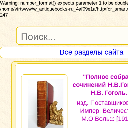
Warning: number_format() expects parameter 1 to be double,
/home/virtwww/w_antiquebooks-ru_4af09e1a/http/for_smart/
247
Все разделы сайта
"Полное собр
сочинений Н.В.Го
Н.В. Гоголь.
изд. Поставщико
Импер. Величес
М.О.Вольф [1910